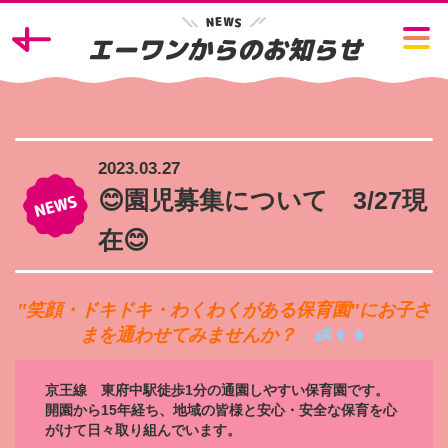
W
E
N
S
エーワンからのお知らせ
2023.03.27
😊園児募集について 3/27現
在😊
‟笑顔・ドキドキ・わくわくがある保育園″にお子さ
まを通わせてみませんか？
👶👦👧
京王線 東府中駅徒歩1分の通園しやすい保育園です。
開園から15年経ち、地域の皆様と安心・安全な保育を心
がけて日々取り組んでいます。