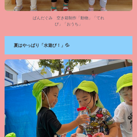
ぱんだぐみ 空き箱制作「動物」「てれ
び」「おうち」
夏はやっぱり「水遊び！」💦