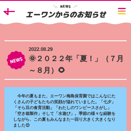
W
E
N
S
エーワンからのお知らせ
2022.08.29
🌞２０２２年「夏！」（７月
～８月）🌻
今年の夏もまた、エーワン梅島保育園ではこんなにた
くさんの子どもたちの笑顔が溢れていました。「七夕」
「そら豆の食育活動」「わたしのワンピースさがし」
「空き箱製作」そして「水遊び」。季節の様々な経験を
しながら、この夏もみんなまた一回り大きく大きくなり
ました😊