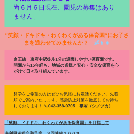
尚６月６日現在、園児の募集はあり
ません。
‟笑顔・ドキドキ・わくわくがある保育園″にお子さ
まを通わせてみませんか？
👶👦👧
京王線 東府中駅徒歩1分の通園しやすい保育園です。
開園から15年経ち、地域の皆様と安心・安全な保育を心
がけて日々取り組んでいます。
見学をご希望の方はぜひお気軽にお電話ください。先着
順でご案内いたします。感染防止対策を徹底してお待ち
しております！ 📞
042-358-0705 篠塚（シノヅカ）
「笑顔、ドキドキ、わくわくがある保育園」を目指して
🌞利用者総合満足度、３回連続１００％