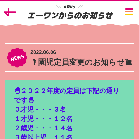
W
E
N
S
エーワンからのお知らせ
2022.06.06
🌂園児定員変更のお知らせ🐌
🐣２０２２年度の定員は下記の通り
です🐣
０才児・・・３名
１才児・・・１２名
２歳児・・・１４名
３歳以上児…１１名