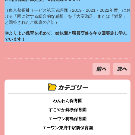
（東京都福祉サービス第三者評価（2019・2021・2022年度）にお
ける「園に対する総合的な感想」を「大変満足」または「満足」
と回答されたご家庭の合計）
🌞よりよい保育を求めて、姉妹園と職員研修を年８回実施し学ん
でいます！
前へ
次へ
カテゴリー
わんわん保育園
すこやか錦糸保育園
エーワン梅島保育園
エーワン東府中駅前保育園