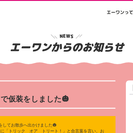
エーワンっ
W
E
N
S
エーワンからのお知らせ
で仮装をしました🎃
装をしてお散歩へ出かけました🎃
んに「トリック オア トリート！」と合言葉を言い、お