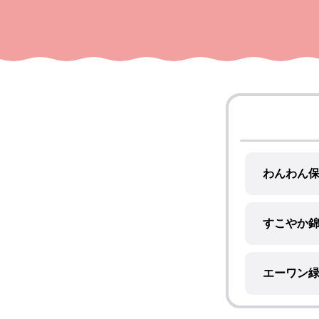
わんわん
すこやか
エーワン