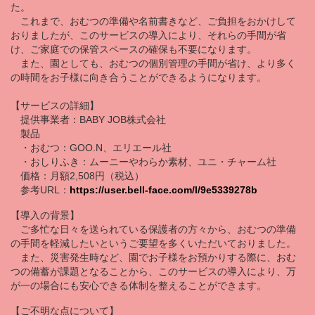
た。
これまで、おむつの準備や名前書きなど、ご負担をおかけして
おりましたが、このサービスの導入により、それらの手間が省
け、ご家庭での保管スペースの確保も不要になります。
また、園としても、おむつの個別管理の手間が省け、より多く
の時間をお子様に向き合うことができるようになります。
【サービスの詳細】
提供事業者：BABY JOB株式会社
製品
・おむつ：GOO.N、エリエール社
・おしりふき：ムーニーやわらか素材、ユニ・チャーム社
価格：月額2,508円（税込）
参考URL：
https://user.bell-face.com/l/9e5339278b
【導入の背景】
ご多忙な日々を送られている保護者の方々から、おむつの準備
の手間を軽減したいというご要望を多くいただいておりました。
また、災害発生時など、園でお子様をお預かりする際に、おむ
つの備蓄が課題となることから、このサービスの導入により、万
が一の場合にも安心できる体制を整えることができます。
【ご不明な点について】