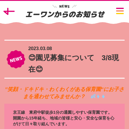
W
E
N
S
エーワンからのお知らせ
2023.03.08
😊園児募集について 3/8現
在😊
‟笑顔・ドキドキ・わくわくがある保育園″にお子さ
まを通わせてみませんか？
👶👦👧
京王線 東府中駅徒歩1分の通園しやすい保育園です。
開園から15年経ち、地域の皆様と安心・安全な保育を心
がけて日々取り組んでいます。