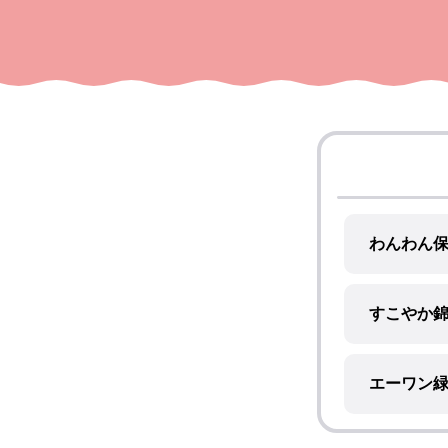
わんわん
すこやか
エーワン