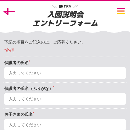
N
R
T
Y
E
入園説明会
エントリーフォーム
下記の項目をご記入の上、ご応募ください。
*必須
*
保護者の氏名
*
保護者の氏名（ふりがな）
*
お子さまの氏名